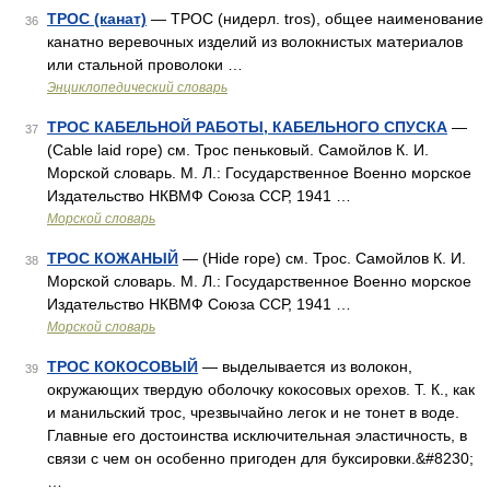
ТРОС (канат)
— ТРОС (нидерл. tros), общее наименование
36
канатно веревочных изделий из волокнистых материалов
или стальной проволоки …
Энциклопедический словарь
ТРОС КАБЕЛЬНОЙ РАБОТЫ, КАБЕЛЬНОГО СПУСКА
—
37
(Cable laid rope) см. Трос пеньковый. Самойлов К. И.
Морской словарь. М. Л.: Государственное Военно морское
Издательство НКВМФ Союза ССР, 1941 …
Морской словарь
ТРОС КОЖАНЫЙ
— (Hide rope) см. Трос. Самойлов К. И.
38
Морской словарь. М. Л.: Государственное Военно морское
Издательство НКВМФ Союза ССР, 1941 …
Морской словарь
ТРОС КОКОСОВЫЙ
— выделывается из волокон,
39
окружающих твердую оболочку кокосовых орехов. Т. К., как
и манильский трос, чрезвычайно легок и не тонет в воде.
Главные его достоинства исключительная эластичность, в
связи с чем он особенно пригоден для буксировки.&#8230;
…