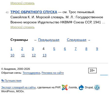
Морской словарь
ТРОС ОБРАТНОГО СПУСКА
— см. Трос пеньковый.
40
Самойлов К. И. Морской словарь. М. Л.: Государственное
Военно морское Издательство НКВМФ Союза ССР, 1941 …
Морской словарь
Страницы
←
Предыдущая
Следующая
→
1
2
3
4
5
6
7
8
9
10
11
12
13
© Академик, 2000-2026
18+
Обратная связь:
Техподдержка
,
Реклама на сайте
👣 Путешествия
Экспорт словарей на сайты
, сделанные на PHP,
Joomla,
Drupal,
WordPress, MODx.