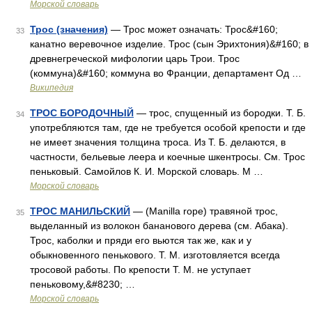
Морской словарь
Трос (значения)
— Трос может означать: Трос&#160;
33
канатно веревочное изделие. Трос (сын Эрихтония)&#160; в
древнегреческой мифологии царь Трои. Трос
(коммуна)&#160; коммуна во Франции, департамент Од …
Википедия
ТРОС БОРОДОЧНЫЙ
— трос, спущенный из бородки. Т. Б.
34
употребляются там, где не требуется особой крепости и где
не имеет значения толщина троса. Из Т. Б. делаются, в
частности, бельевые леера и коечные шкентросы. См. Трос
пеньковый. Самойлов К. И. Морской словарь. М …
Морской словарь
ТРОС МАНИЛЬСКИЙ
— (Manilla rope) травяной трос,
35
выделанный из волокон бананового дерева (см. Абака).
Трос, каболки и пряди его вьются так же, как и у
обыкновенного пенькового. Т. М. изготовляется всегда
тросовой работы. По крепости Т. М. не уступает
пеньковому,&#8230; …
Морской словарь